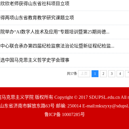
马欣欣老师获得山东省社科项目立项
获得两项山东省教育教学研究课题立项
院举办“AI数字人技术及应用”专题培训暨第25期尚德...
中心联合承办第四届纪检监察法治论坛暨新征程纪检监...
当选中国马克思主义哲学史学会理事
共57条
上页
1
2
3
4
义学院 版权所有 Copyright © 2017 SDUPSL.edu.cn All right
山东省济南市解放东路63号 邮编: 250014 E-mail:mkszyxy@sdupsl.e
鲁ICP备 10007285号