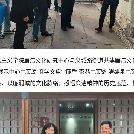
马克思主义学院廉洁文化研究中心与泉城路街道共建廉洁
中心”“廉源·府学文庙”“廉香·茶巷”“廉鉴·濯缨泉”“廉
廉、以廉润城的文化脉络，感悟廉洁精神的历史底蕴、